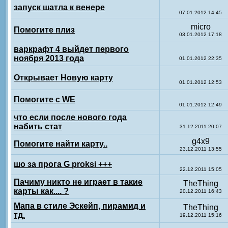
запуск шатла к венере
07.01.2012 14:45
micro
Помогите плиз
03.01.2012 17:18
варкрафт 4 выйдет первого
ноября 2013 года
01.01.2012 22:35
Открывает Новую карту
01.01.2012 12:53
Помогите с WE
01.01.2012 12:49
что если после нового года
набить стат
31.12.2011 20:07
g4x9
Помогите найти карту..
23.12.2011 13:55
шо за прога G proksi +++
22.12.2011 15:05
Пачиму никто не играет в такие
TheThing
карты как.... ?
20.12.2011 16:43
Мапа в стиле Эскейп, пирамид и
TheThing
тд.
19.12.2011 15:16