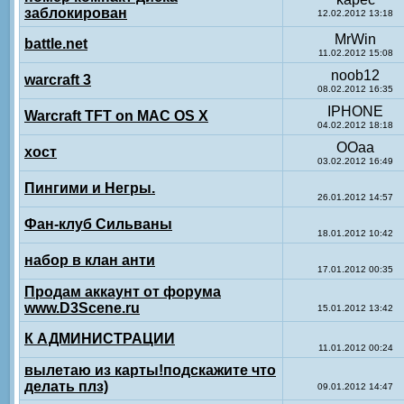
заблокирован
12.02.2012 13:18
MrWin
battle.net
11.02.2012 15:08
noob12
warcraft 3
08.02.2012 16:35
IPHONE
Warcraft TFT on MAC OS X
04.02.2012 18:18
OOaa
хост
03.02.2012 16:49
Пингими и Негры.
26.01.2012 14:57
Фан-клуб Сильваны
18.01.2012 10:42
набор в клан анти
17.01.2012 00:35
Продам аккаунт от форума
www.D3Scene.ru
15.01.2012 13:42
К АДМИНИСТРАЦИИ
11.01.2012 00:24
вылетаю из карты!подскажите что
делать плз)
09.01.2012 14:47