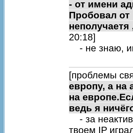
- от имени а
Пробовал от 
неполучаетя 
20:18]
- не знаю, и
[проблемы свя
европу, а на 
на европе.Ес
ведь я ничёг
- за неактивн
твоем IP игра