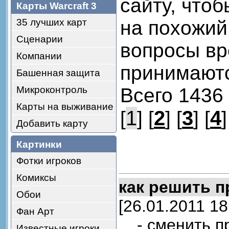
сайту, чтоб
Карты Warcraft 3
35 лучших карт
на похожий
Сценарии
вопросы вр
Компании
принимают
Башенная защита
Микроконтроль
Всего 1436
Карты на выживание
1
2
3
4
[
] [
] [
] [
]
Добавить карту
Картинки
Фотки игроков
Комиксы
как решить 
Обои
[26.01.2011 18
Фан Арт
- сменить п
Известные игроки