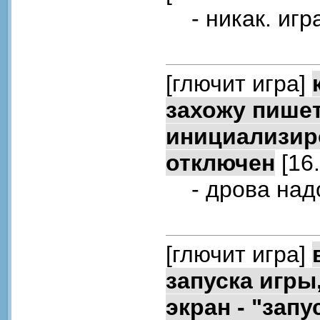
- никак. игра
[глючит игра]
захожу пишет
инициализиро
отключен
[16.
- дрова надо
[глючит игра]
запуска игры,
экран - "зап