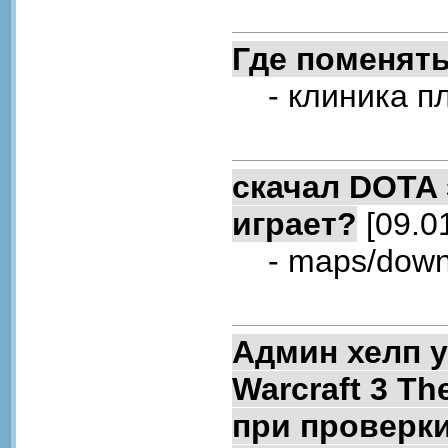
Где поменят
- клиника пл
скачал DOTA 
играет?
[09.0
- maps/down
Админ хелп у
Warcraft 3 T
при проверк