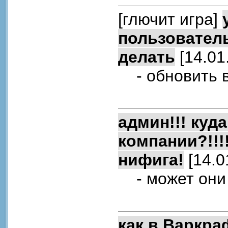
[глючит игра]
пользовательс
делать
[14.01
- обновить в
админ!!! куд
компании?!!!
нифига!
[14.0
- может они 
как в Варкра