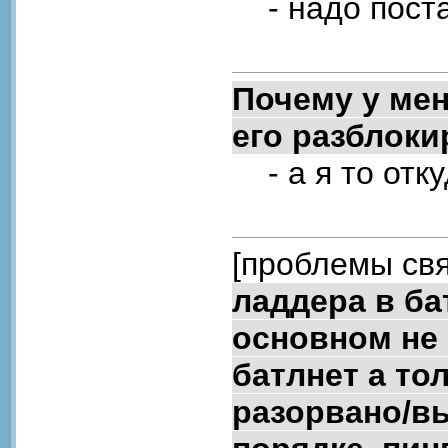
- надо поста
Почему у мен
его разблок
- а я то отку
[проблемы свя
ладдера в ба
основном не 
батлнет а то
разорвано/вы