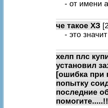
- от имени а
че такое ХЗ
[2
- это значит 
хелп плс куп
установил за
[ошибка при 
попытку соид
последние об
помогите.....!!