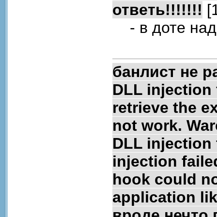
ответь!!!!!!!
[
- в доте надо
банлист не р
DLL injection 
retrieve the e
not work. Warc
DLL injection 
injection faile
hook could no
application li
вроде нечто 