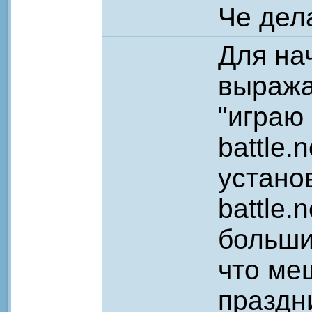
Че дел
Для на
выража
"играю 
battle.
устано
battle.
больши
что ме
праздн