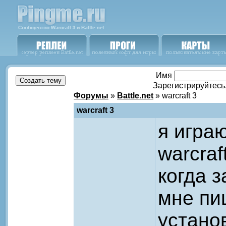
Имя
Зарегистрируйтесь
Форумы
»
Battle.net
» warcraft 3
warcraft 3
я играю
warcraft
когда з
мне пи
устано