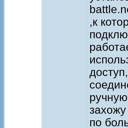
battle.
,к кот
подклю
работа
исполь
доступ
соедин
ручную
захожу
по бол