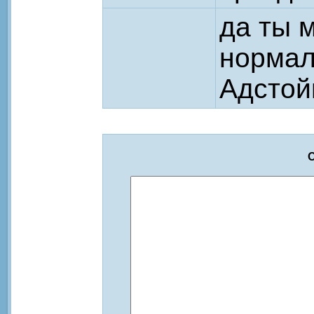
да ты 
нормаль
Адстой
О