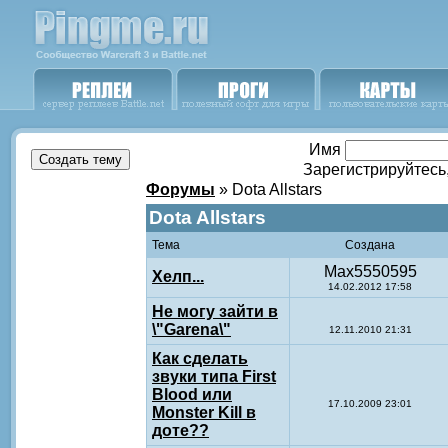
Имя
Зарегистрируйтесь
Форумы
» Dota Allstars
Dota Allstars
Тема
Создана
Max5550595
Хелп...
14.02.2012 17:58
Не могу зайти в
\"Garena\"
12.11.2010 21:31
Как сделать
звуки типа First
Blood или
17.10.2009 23:01
Monster Kill в
доте??