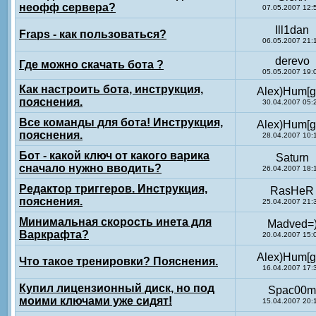
неофф сервера?
07.05.2007 12:
Ill1dan
Fraps - как пользоваться?
06.05.2007 21:
derevo
Где можно скачать бота ?
05.05.2007 19:
Как настроить бота, инструкция,
Alex)Hum[g
пояснения.
30.04.2007 05:
Все команды для бота! Инструкция,
Alex)Hum[g
пояснения.
28.04.2007 10:
Бот - какой ключ от какого варика
Saturn
сначало нужно вводить?
26.04.2007 18:
Редактор триггеров. Инструкция,
RasHeR
пояснения.
25.04.2007 21:
Минимальная скорость инета для
Madved=
Варкрафта?
20.04.2007 15:
Alex)Hum[g
Что такое тренировки? Пояснения.
16.04.2007 17:
Купил лицензионный диск, но под
Spac00m
моими ключами уже сидят!
15.04.2007 20: