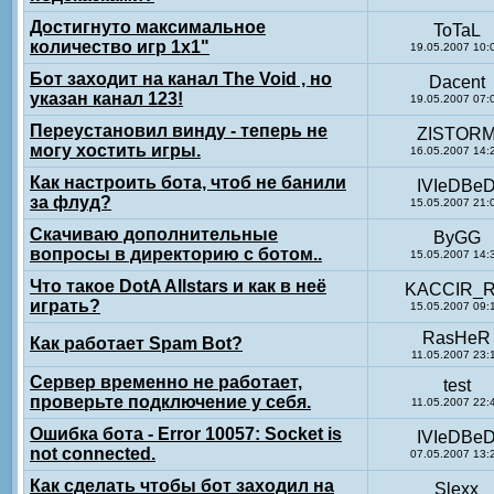
Достигнуто максимальное
ToTaL
количество игр 1х1"
19.05.2007 10:
Бот заходит на канал The Void , но
Dacent
указан канал 123!
19.05.2007 07:
Переустановил винду - теперь не
ZISTOR
могу хостить игры.
16.05.2007 14:
Как настроить бота, чтоб не банили
IVIeDBe
за флуд?
15.05.2007 21:
Скачиваю дополнительные
ByGG
вопросы в директорию с ботом..
15.05.2007 14:
Что такое DotA Allstars и как в неё
KACCIR_
играть?
15.05.2007 09:
RasHeR
Как работает Spam Bot?
11.05.2007 23:
Сервер временно не работает,
test
проверьте подключение у себя.
11.05.2007 22:
Ошибка бота - Error 10057: Socket is
IVIeDBe
not connected.
07.05.2007 13:
Как сделать чтобы бот заходил на
Slexx