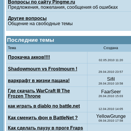
Вопросы по сайту Pingme.ru
Предложения, пожелания, сообщения об ошибках
Другие вопросы
Общение на свободные темы
Последние темы
Тема
Создана
Прокачка акков!!!!
02.05.2010 11:20
Shadowmourn vs Frostmourn !
29.04.2010 23:57
Sifil
варкрафт в жизни пацана!
28.04.2010 10:58
Где скачать WarCraft III The
FaarSeer
Frozen Throne
26.04.2010 15:03
как играть в diablo по battle.net
12.04.2010 14:05
YellowGrunge
Как сменить фон в BattleNet ?
09.04.2010 17:58
Как сделать паузу в проге Fraps