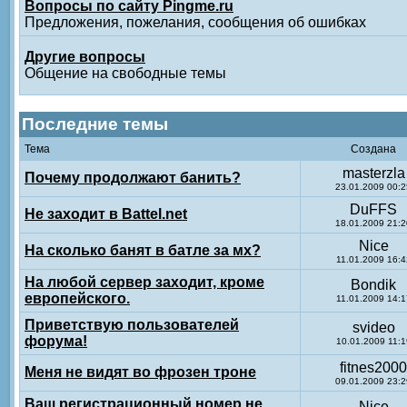
Вопросы по сайту Pingme.ru
Предложения, пожелания, сообщения об ошибках
Другие вопросы
Общение на свободные темы
Последние темы
Тема
Создана
masterzla
Почему продолжают банить?
23.01.2009 00:2
DuFFS
Не заходит в Battel.net
18.01.2009 21:2
Nice
На сколько банят в батле за мх?
11.01.2009 16:4
На любой сервер заходит, кроме
Bondik
европейского.
11.01.2009 14:1
Приветствую пользователей
svideo
форума!
10.01.2009 11:1
fitnes2000
Меня не видят во фрозен троне
09.01.2009 23:2
Ваш регистрационный номер не
Nice