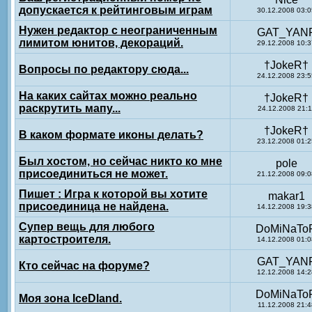
допускается к рейтинговым играм
30.12.2008 03:0
Нужен редактор с неограниченным
GAT_YAN
лимитом юнитов, декораций.
29.12.2008 10:3
†JokeR†
Вопросы по редактору сюда...
24.12.2008 23:5
На каких сайтах можно реально
†JokeR†
раскрутить мапу...
24.12.2008 21:1
†JokeR†
В каком формате иконы делать?
23.12.2008 01:2
Был хостом, но сейчас никто ко мне
pole
присоединиться не может.
21.12.2008 09:0
Пишет : Игра к которой вы хотите
makar1
присоединица не найдена.
14.12.2008 19:3
Супер вещь для любого
DoMiNaTo
картостроителя.
14.12.2008 01:0
GAT_YAN
Кто сейчас на форуме?
12.12.2008 14:2
DoMiNaTo
Моя зона IceDland.
11.12.2008 21:4