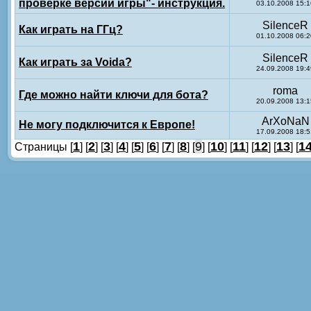
проверке версии игры"- инструкция.
03.10.2008 15:1
SilenceR
Как играть на ГГц?
01.10.2008 06:2
SilenceR
Как играть за Voida?
24.09.2008 19:4
roma
Где можно найти ключи для бота?
20.09.2008 13:1
ArXoNaN
Не могу подключится к Европе!
17.09.2008 18:5
1
2
3
4
5
6
7
8
9
10
11
12
13
1
Страницы [
] [
] [
] [
] [
] [
] [
] [
] [
] [
] [
] [
] [
] [