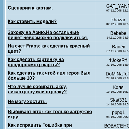
GAT_YAN
Сценарии к картам.
07.12.2008 12:1
khazar
Как ставить модели?
02.12.2008 18:5
Захожу на Азию.На остальные
Bebebe
пишет невозможно подключиться.
14.11.2008 23:5
На счёт Fraps: как сделать красный
Ванёк
цвет?
07.11.2008 16:5
Как сделать картинку на
†JokeR†
предпросмотр карты?
31.10.2008 18:0
Как сделать так чтоб лвл героя был
DoMiNaTo
больше 10?
27.10.2008 23:0
Что лучше собирать аксу,
Коля
ликантропу или стрелку?
19.10.2008 19:1
Skat331
Не могу хостить.
14.10.2008 19:5
Выбивает error как только загружаю
pppq1
игру.
04.10.2008 00:3
Как исправить "ошибка при
ВОВАСЕН