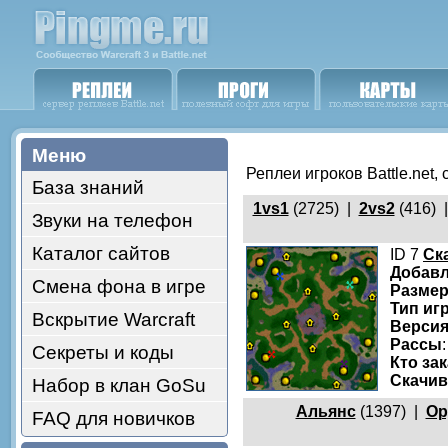
Меню
Реплеи игроков Battle.net,
База знаний
1vs1
(2725) |
2vs2
(416) 
Звуки на телефон
Каталог сайтов
ID 7
Ск
Добав
Смена фона в игре
Размер
Тип иг
Вскрытие Warcraft
Версия
Рассы
Секреты и коды
Кто за
Скачи
Набор в клан GoSu
Альянс
(1397) |
Ор
FAQ для новичков