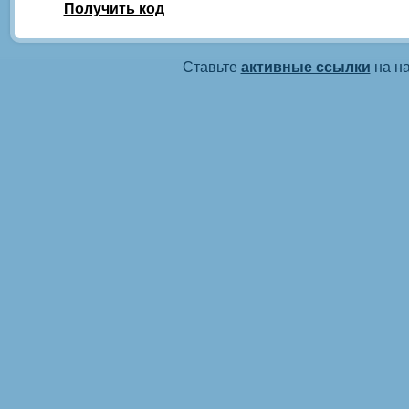
Получить код
Ставьте
активные ссылки
на на