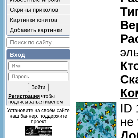
Ти
Скрины приколов
Картинки юнитов
Ве
Добавить картинки
Ра
эл
Вход
Кт
Ск
Ко
Регистрация
чтобы
подписываться именем
ID
Установите на своём сайте
наш баннер, поддержите
не 
проект
До