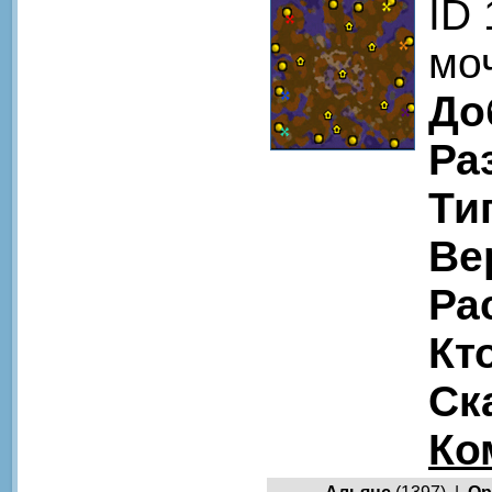
ID
мо
До
Ра
Ти
Ве
Ра
Кт
Ск
Ко