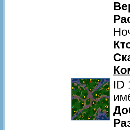
Ве
Ра
Но
Кт
Ск
Ко
ID
им
До
Ра