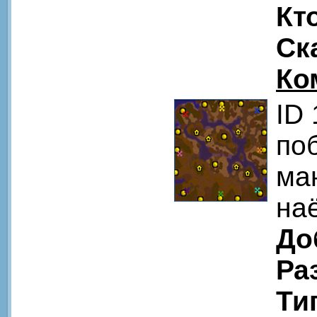
Кт
Ск
Ко
ID
по
ма
на
До
Ра
Ти