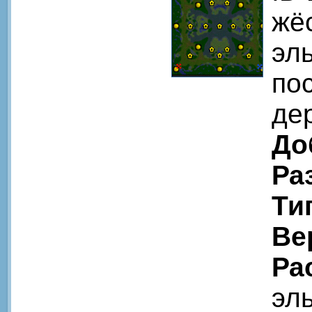
жё
эл
по
де
До
Ра
Ти
Ве
Ра
эл