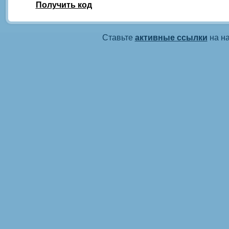
Получить код
Ставьте
активные ссылки
на на