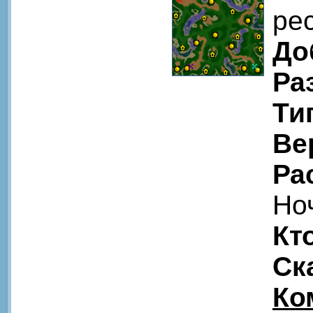
pe
До
Ра
Ти
Ве
Ра
Но
Кт
Ск
Ко