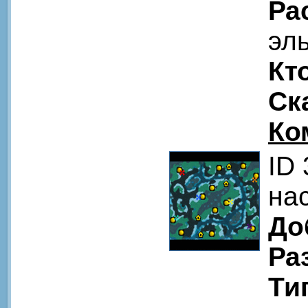
Ра
эл
Кт
Ск
Ко
ID
на
До
Ра
Ти