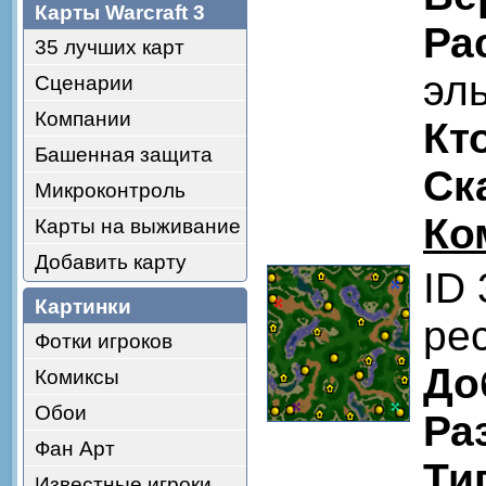
Карты Warcraft 3
Ра
35 лучших карт
эл
Сценарии
Компании
Кт
Башенная защита
Ск
Микроконтроль
Ко
Карты на выживание
Добавить карту
ID
Картинки
pe
Фотки игроков
До
Комиксы
Обои
Ра
Фан Арт
Ти
Известные игроки