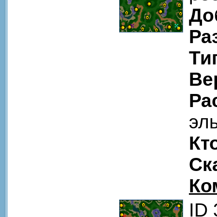
До
Ра
Ти
Ве
Ра
эл
Кт
Ск
Ко
ID