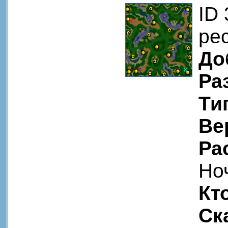
ID
pe
До
Ра
Ти
Ве
Ра
Но
Кт
Ск