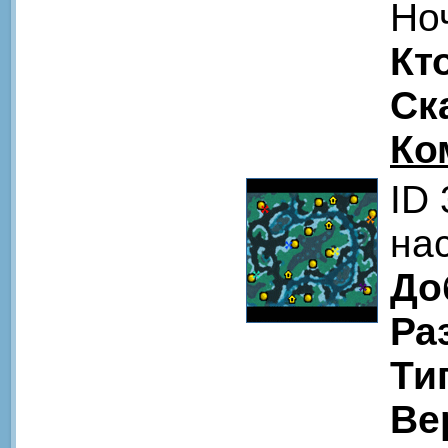
Но
Кт
Ск
Ко
ID
на
До
Ра
Ти
Ве