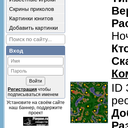
Ве
Скрины приколов
Картинки юнитов
Ра
Добавить картинки
Но
Кт
Вход
Ск
Ко
ID
Регистрация
чтобы
подписываться именем
pe
Установите на своём сайте
наш баннер, поддержите
До
проект
Ра