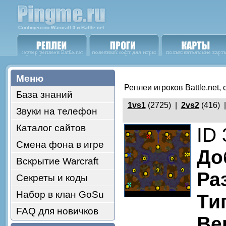
Меню
Реплеи игроков Battle.net,
База знаний
1vs1
(2725) |
2vs2
(416) 
Звуки на телефон
Каталог сайтов
ID
Смена фона в игре
До
Вскрытие Warcraft
Ра
Секреты и коды
Набор в клан GoSu
Ти
FAQ для новичков
Ве