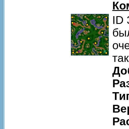
Ко
ID
бы
оче
та
До
Ра
Ти
Ве
Ра