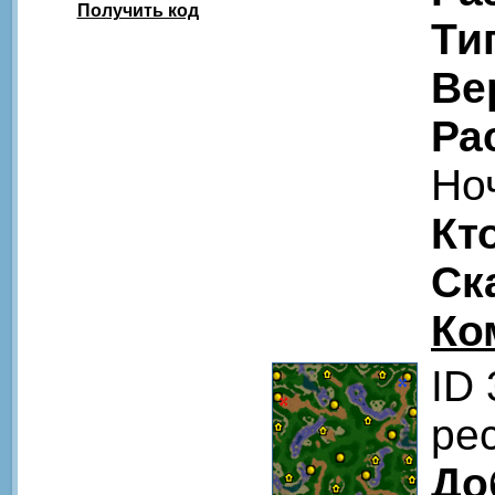
Получить код
Ти
Ве
Ра
Но
Кт
Ск
Ко
ID
pe
До