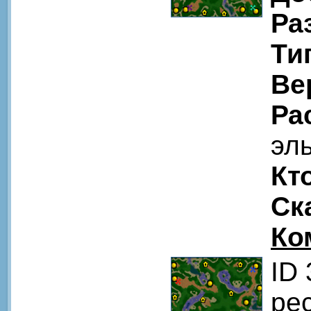
Ра
Ти
Ве
Ра
эл
Кт
Ск
Ко
ID
pe