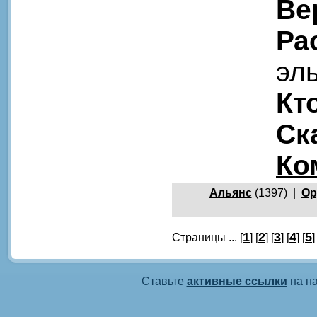
Ве
Ра
эл
Кт
Ск
Ко
Альянс
(1397) |
Ор
1
2
3
4
5
Страницы ... [
] [
] [
] [
] [
]
Ставьте
активные ссылки
на на