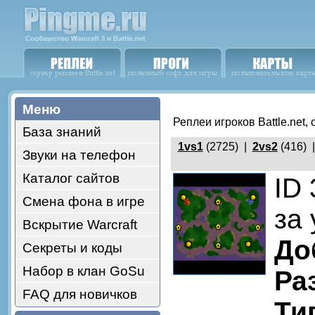
Меню
Реплеи игроков Battle.net,
База знаний
1vs1
(2725) |
2vs2
(416) 
Звуки на телефон
Каталог сайтов
ID
Смена фона в игре
за 
Вскрытие Warcraft
До
Секреты и коды
Набор в клан GoSu
Ра
FAQ для новичков
Ти