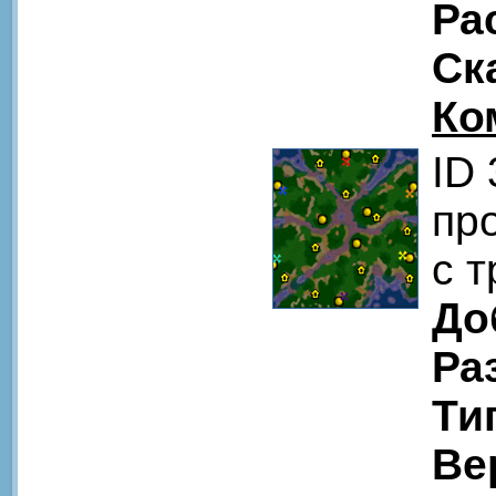
Ра
Ск
Ко
ID
пр
с 
До
Ра
Ти
Ве