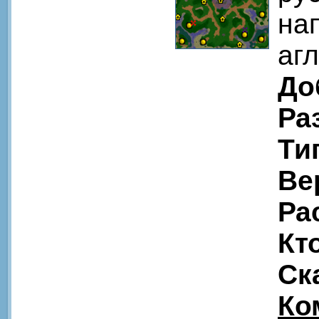
на
аг
До
Ра
Ти
Ве
Ра
Кт
Ск
Ко