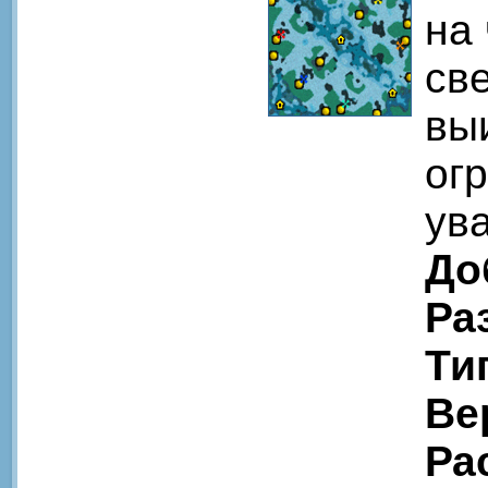
на 
св
вы
ог
ува
До
Ра
Ти
Ве
Ра