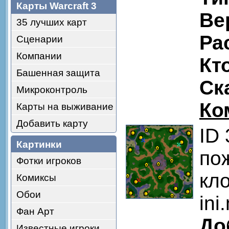
Карты Warcraft 3
Ве
35 лучших карт
Ра
Сценарии
Компании
Кт
Башенная защита
Ск
Микроконтроль
Ко
Карты на выживание
Добавить карту
ID
Картинки
по
Фотки игроков
кл
Комиксы
Обои
ini
Фан Арт
До
Известные игроки