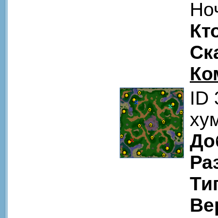
Но
Кт
Ск
Ко
ID
ху
До
Ра
Ти
Ве