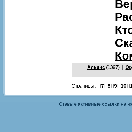
Ве
Ра
Кт
Ск
Ко
Альянс
(1397) |
Ор
7
8
9
10
Страницы ... [
] [
] [
] [
] [
Ставьте
активные ссылки
на на