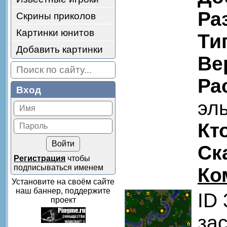
Ра
Скрины приколов
Картинки юнитов
Ти
Добавить картинки
Ве
Ра
Вход
эл
Кт
Ск
Регистрация
чтобы
подписываться именем
Ко
Установите на своём сайте
наш баннер, поддержите
ID
проект
за