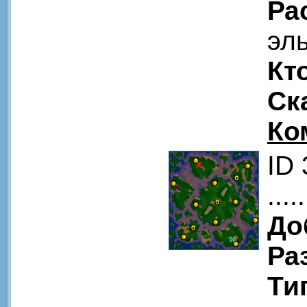
Ра
эл
Кт
Ск
Ко
ID
.....
До
Ра
Ти