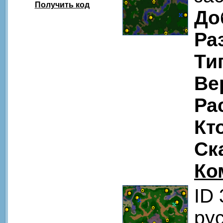
Получить код
До
Ра
Ти
Ве
Ра
Кт
Ск
Ко
ID
рус