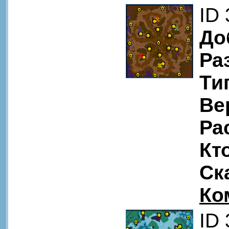
ID
До
Ра
Ти
Ве
Ра
Кт
Ск
Ко
ID