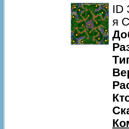
ID
я 
До
Ра
Ти
Ве
Ра
Кт
Ск
Ко