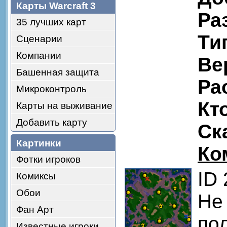
Карты Warcraft 3
Ра
35 лучших карт
Ти
Сценарии
Компании
Ве
Башенная защита
Ра
Микроконтроль
Кт
Карты на выживание
Добавить карту
Ск
Картинки
Ко
Фотки игроков
ID
Комиксы
Обои
Не
Фан Арт
по
Известные игроки