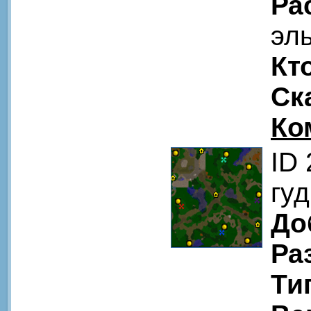
Ра
эл
Кт
Ск
Ко
ID
гуд
До
Ра
Ти