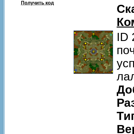
Получить код
Ск
Ко
ID
по
ус
ла
До
Ра
Ти
Ве