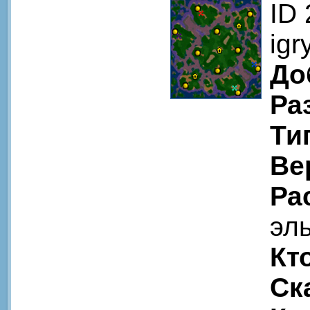
ID
igr
До
Ра
Ти
Ве
Ра
эл
Кт
Ск