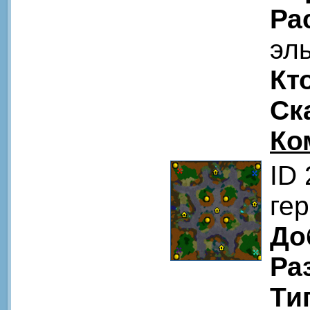
Ра
эл
Кт
Ск
Ко
ID
ге
До
Ра
Ти