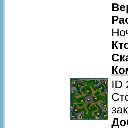
Ве
Ра
Но
Кт
Ск
Ко
ID
Ст
за
До