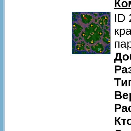
Ко
ID
кра
па
До
Ра
Ти
Ве
Ра
Кт