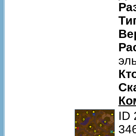
Ра
Ти
Ве
Ра
эл
Кт
Ск
Ко
ID
346