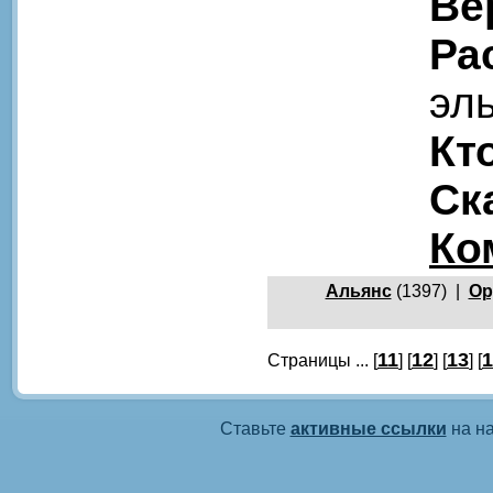
Ве
Ра
эл
Кт
Ск
Ко
Альянс
(1397) |
Ор
11
12
13
1
Страницы ... [
] [
] [
] [
Ставьте
активные ссылки
на на