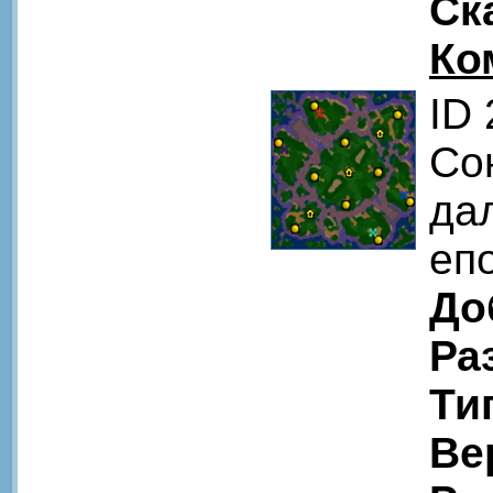
Ск
Ко
ID
Со
да
еп
До
Ра
Ти
Ве