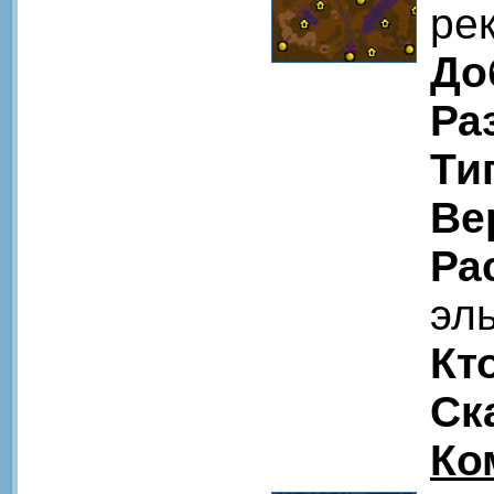
ре
До
Ра
Ти
Ве
Ра
эл
Кт
Ск
Ко