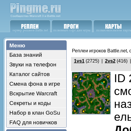
Меню
Реплеи игроков Battle.net,
База знаний
1vs1
(2725) |
2vs2
(416) 
Звуки на телефон
Каталог сайтов
ID
Смена фона в игре
см
Вскрытие Warcraft
на
Секреты и коды
Набор в клан GoSu
ель
FAQ для новичков
До