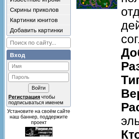
от
Скрины приколов
Картинки юнитов
де
Добавить картинки
со
До
Вход
Ра
Ти
Ве
Регистрация
чтобы
подписываться именем
Ра
Установите на своём сайте
наш баннер, поддержите
эл
проект
Кт