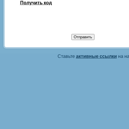
Получить код
Ставьте
активные ссылки
на на