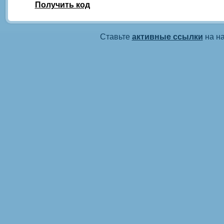
Получить код
Ставьте
активные ссылки
на на