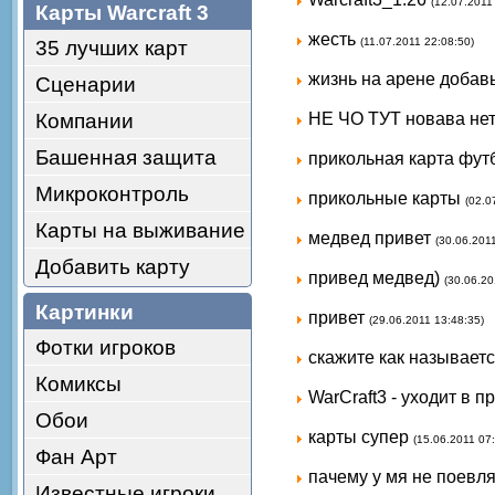
(12.07.2011
Карты Warcraft 3
жесть
(11.07.2011 22:08:50)
35 лучших карт
жизнь на арене добавь
Сценарии
Компании
НЕ ЧО ТУТ новава не
Башенная защита
прикольная карта фу
Микроконтроль
прикольные карты
(02.0
Карты на выживание
медвед привет
(30.06.201
Добавить карту
привед медвед)
(30.06.20
Картинки
привет
(29.06.2011 13:48:35)
Фотки игроков
скажите как называется
Комиксы
WarCraft3 - уходит в п
Обои
карты супер
(15.06.2011 07
Фан Арт
пачему у мя не поевля
Известные игроки