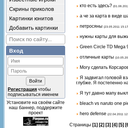
кто есть здесь?
(01.06.201
Скрины приколов
а че за карта в виде 
Картинки юнитов
петросяны
Добавить картинки
(23.05.2011 15:17
нужны карты для выж
Green Circle TD Mega 
Вход
отличные карты
(10.05.20
Могу сделать Корсаров
Я задвигал головой вз
глубже. Я постепенно н
Регистрация
чтобы
Я тут давно мапу выкл
подписываться именем
Установите на своём сайте
bleach vs naruto one p
наш баннер, поддержите
проект
hero defense
(22.04.2011 12
Страницы
[1]
[2]
[3]
[4]
[5]
[