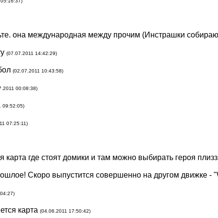
 05:16:37)
те. она международная между прочим (Инстрашки собирают
ту
(07.07.2011 14:42:29)
тбол
(02.07.2011 10:43:58)
7.2011 00:08:38)
1 09:52:05)
11 07:25:11)
 карта где стоят домики и там можно выбирать героя плизззз
рошлое! Скоро выпустится совершенно на другом движке - "W
:04:27)
ется карта
(04.06.2011 17:50:42)