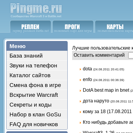
Меню
Лучшие пользовательские ка
База знаний
Оставить комментарий
Звуки на телефон
dota
(24.08.2011 20:41:05)
Каталог сайтов
enfo
(24.08.2011 00:36:39)
Смена фона в игре
DotA best map in bnet
(
Вскрытие Warcraft
дота наруто
(20.08.2011 11:
Секреты и коды
кому за 18 (17.08.2011
Набор в клан GoSu
Кто нибудь добавьте 
FAQ для новичков
Warcraft3_1.26