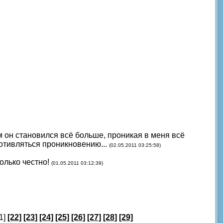
м он становился всё больше, проникая в меня всё
ротивляться проникновению...
(02.05.2011 03:25:58)
олько честно!
(01.05.2011 03:12:39)
1]
[22]
[23]
[24]
[25]
[26]
[27]
[28]
[29]