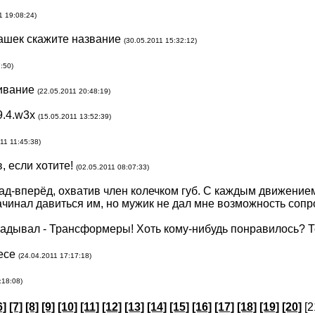
1 19:08:24)
шашек скажите название
(30.05.2011 15:32:12)
:50)
ивание
(22.05.2011 20:48:19)
9.4.w3x
(15.05.2011 13:52:39)
11 11:45:38)
, если хотите!
(02.05.2011 08:07:33)
ад-вперёд, охватив член колечком губ. С каждым движение
ачинал давиться им, но мужик не дал мне возможность соп
адывал - Трансформеры! Хоть кому-нибудь понравилось? Т
iece
(24.04.2011 17:17:18)
:18:08)
6]
[7]
[8]
[9]
[10]
[11]
[12]
[13]
[14]
[15]
[16]
[17]
[18]
[19]
[20]
[2