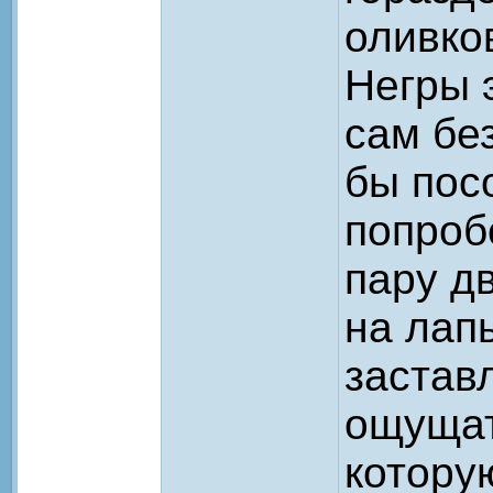
оливко
Негры 
сам без
бы пос
попроб
пару д
на лап
заставл
ощущат
котору