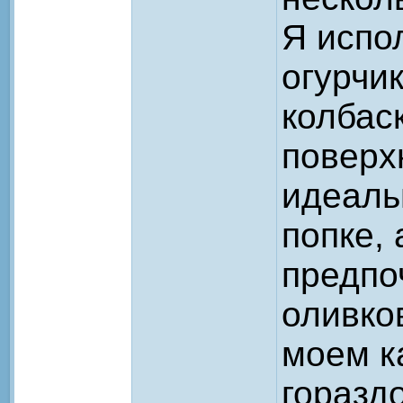
Я испо
огурчи
колбас
поверх
идеаль
попке,
предпо
оливко
моем к
горазд