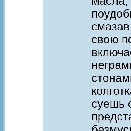
масла,
поудоб
смазав
свою п
включа
неграм
стонами
колгот
суешь с
предста
безмус