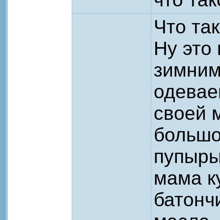
Что та
Ну это
зимним
одевае
своей 
большо
пупыры
мама к
батонч