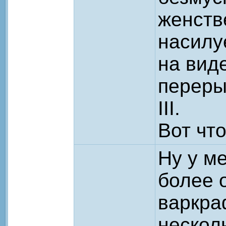
женств
насилу
на виде
перерыв
III.
Вот что
Ну у ме
более 
варкра
несколь