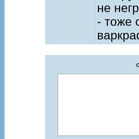
не нег
- тоже
варкра
О