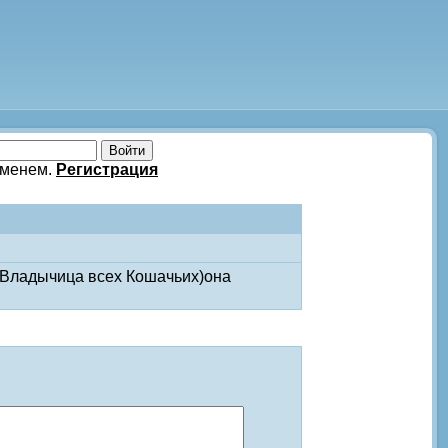
именем.
Регистрация
и Владычица всех Кошачьих)она