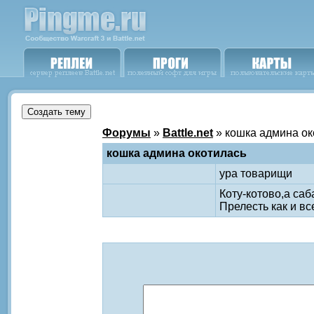
Форумы
»
Battle.net
» кошка админа ок
кошка админа окотилась
ура товарищи
Коту-котово,а са
Прелесть как и все