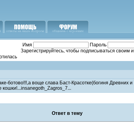
Имя
Пароль
Зарегистрируйтесь, чтобы подписываться своим 
отилась
баке-ботово!!!,а воще слава Баст-Красотке(богиня Древних 
 кошки!...insanegoth_Zagros_7...
Ответ в тему