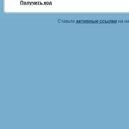
Получить код
Ставьте
активные ссылки
на на