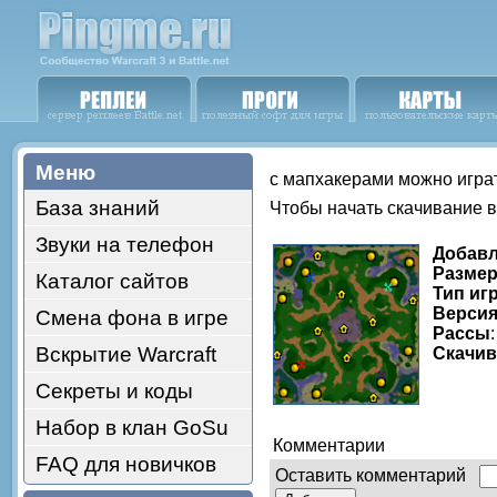
Меню
с мапхакерами можно играт
База знаний
Чтобы начать скачивание 
Звуки на телефон
Добав
Размер
Каталог сайтов
Тип иг
Версия
Смена фона в игре
Рассы
Вскрытие Warcraft
Скачи
Секреты и коды
Набор в клан GoSu
Комментарии
FAQ для новичков
Оставить комментарий