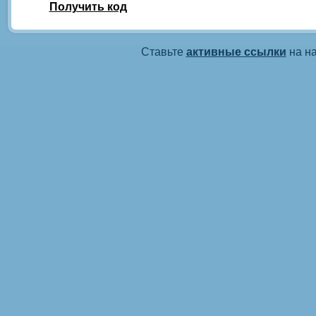
Получить код
Ставьте
активные ссылки
на на