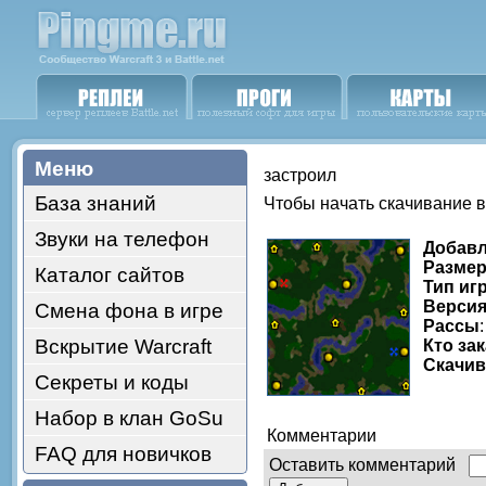
Меню
застроил
База знаний
Чтобы начать скачивание 
Звуки на телефон
Добав
Размер
Каталог сайтов
Тип иг
Версия
Смена фона в игре
Рассы
Вскрытие Warcraft
Кто за
Скачи
Секреты и коды
Набор в клан GoSu
Комментарии
FAQ для новичков
Оставить комментарий