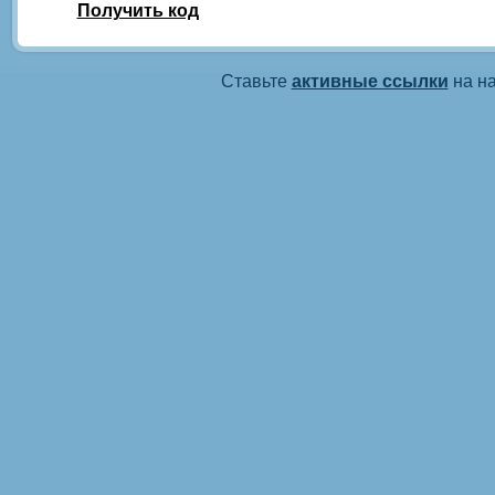
Получить код
Ставьте
активные ссылки
на на