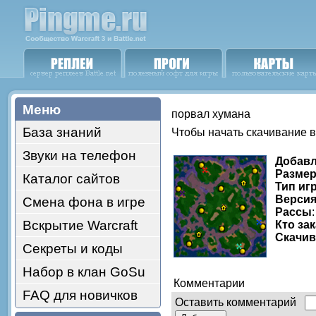
Меню
порвал хумана
База знаний
Чтобы начать скачивание 
Звуки на телефон
Добав
Размер
Каталог сайтов
Тип иг
Версия
Смена фона в игре
Рассы
Вскрытие Warcraft
Кто за
Скачи
Секреты и коды
Набор в клан GoSu
Комментарии
FAQ для новичков
Оставить комментарий