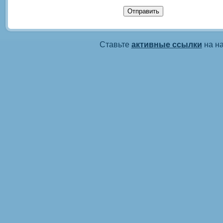
Ставьте
активные ссылки
на на