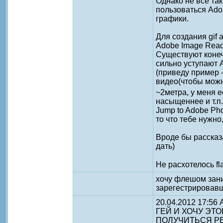
Однако не всё та
пользоваться Ado
графики.
Для создания gif
Adobe Image Read
Существуют конечн
сильно уступают 
(приведу пример -
видео(чтобы можн
~2метра, у меня 
насыщеннее и т.п
Jump to Adobe Ph
то что тебе нужн
Вроде бы рассказа
дать)
Не расхотелось f
хочу флешом заним
зарегестрировавш
20.04.2012 17:56
ГЕЙ И ХОЧУ ЭТ
ПОЛУЧИТЬСЯ Р