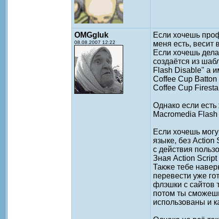
OMGgluk
Если хочешь проф
08.08.2007 12:22
меня есть, весит 
Если хочешь дела
создаётся из шаб
Flash Disable" а 
Coffee Cup Batton
Coffee Cup Firest
Однако если есть 
Macromedia Flash 
Если хочешь могу 
языке, без Action
с действия пользо
Зная Action Scri
Также тебе наверн
перевести уже гот
флэшки с сайтов т
потом ты сможешь
использованы и к