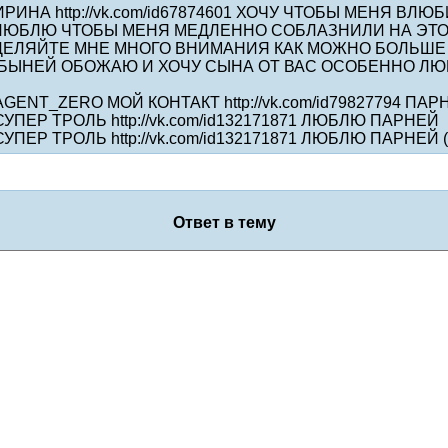
7 ИРИНА http://vk.com/id67874601 ХОЧУ ЧТОБЫ МЕНЯ В
ЛЮБЛЮ ЧТОБЫ МЕНЯ МЕДЛЕННО СОБЛАЗНИЛИ НА ЭТО
ЕЛЯЙТЕ МНЕ МНОГО ВНИМАНИЯ КАК МОЖНО БОЛЬШЕ Т
АБЫНЕЙ ОБОЖАЮ И ХОЧУ СЫНА ОТ ВАС ОСОБЕННО Л
7 AGENT_ZERO МОЙ КОНТАКТ http://vk.com/id79827794 П
9 СУПЕР ТРОЛЬ http://vk.com/id132171871 ЛЮБЛЮ ПАРНЕЙ
 СУПЕР ТРОЛЬ http://vk.com/id132171871 ЛЮБЛЮ ПАРНЕЙ (
Ответ в тему