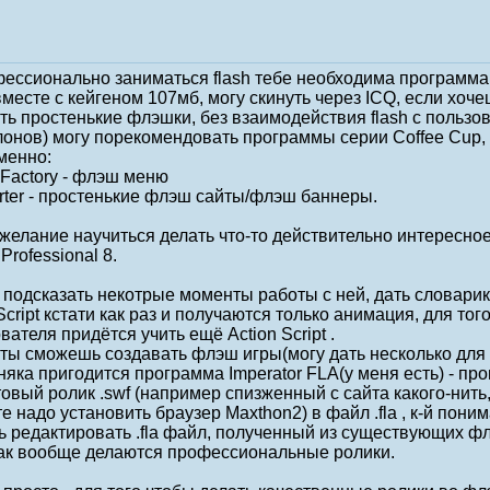
ессионально заниматься flash тебе необходима программа Ma
вместе с кейгеном 107мб, могу скинуть через ICQ, если хоче
ть простенькие флэшки, без взаимодействия flash с пользо
лонов) могу порекомендовать программы серии Coffee Cup
именно:
 Factory - флэш меню
arter - простенькие флэш сайты/флэш баннеры.
желание научиться делать что-то действительно интересное,
Professional 8.
подсказать некотрые моменты работы с ней, дать словарик Ac
 Script кстати как раз и получаются только анимация, для 
вателя придётся учить ещё Action Script .
pt ты сможешь создавать флэш игры(могу дать несколько для
яка пригодится программа Imperator FLA(у меня есть) - пр
овый ролик .swf (например спизженный с сайта какого-нить,
е надо установить браузер Maxthon2) в файл .fla , к-й поним
 редактировать .fla файл, полученный из существующих фл
ак вообще делаются профессиональные ролики.