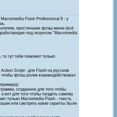
cromedia Flash Professional 8 - у
шь.
вателем, простенькие флэш меню (всё
, работающие под лозунгом "Macromedia
 то тут тебе поможет только
tion Script - для Flash на русском
того чтобы флэш ролик взаимодействовал
 примера)
ограмма, созданное для того чтобы
 а вот для того чтобы пиздить самому
ает только Macromedia Flash - тоесть
эшек или смотреть какие скрипты были