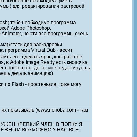
флэш жизненно необходимо уметь
аммы) для редактирования растровой
lash) тебе необходима программа
вкой Adobe Photoshop.
 Animator, но эти все программы очень
ьма(кстати для раскадровки
 программа Virtual Dub - весит
лить его, сделать ярче, контрастнее,
я, в Adobe Image Ready есть кнопочка
ет в фотошоп, где ты уже редактируешь
жаешь делать анимацию)
и по Flash - простенькие, тоже могу
й их показывать (www.nonoba.com - там
 МНЕ НУЖЕН КРЕПКИЙ ЧЛЕН В ПОПКУ Я
НЕЖНО И ВОЗМОЖНО У НАС ВСЕ