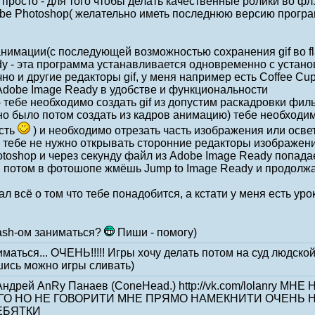
к просто - для того чтобы делать качественные ролики во 
be Photoshop( желательно иметь последнюю версию прогр
 анимации(с последующей возможностью сохранения gif во f
y - эта программа устанавливается одновременно с устано
о и другие редакторы gif, у меня например есть Coffee Cup
Adobe Image Ready в удобстве и функциональности
 тебе необходимо создать gif из допустим раскадровки фил
о было потом создать из кадров анимацию) тебе необходима
есть
) и необходимо отрезать часть изображения или освет
. тебе не нужно открывать сторонние редакторы изображени
otoshop и через секунду файл из Adobe Image Ready попада
о, потом в фотошопе жмёшь Jump to Image Ready и продол
л всё о том что тебе понадобится, а кстати у меня есть урок
lash-ом заниматься?
Пиши - помогу)
аться... ОЧЕНЬ!!!!! Игры хочу делать потом на суд людско
ись можно игры сливать)
 Андрей AnRy Панаев (ConeHead.) http://vk.com/lolanry
ОГО НО НЕ ГОВОРИТИ МНЕ ПРЯМО НАМЕКНИТИ ОЧЕНЬ 
ЕБЯТКИ