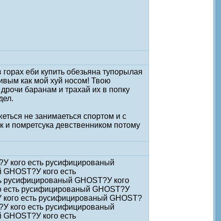
в горах еби купить обезьяна тупорылая
ивым как мой хуй носом! Твою
дрочи баранам и трахай их в попку
дел.
жеться не занимаеться спортом и с
ак и помретсука девственником потому
?У кого есть русифицированый
 GHOST?У кого есть
ь русифицированый GHOST?У кого
о есть русифицированый GHOST?У
У кого есть русифицированый GHOST?
?У кого есть русифицированый
 GHOST?У кого есть