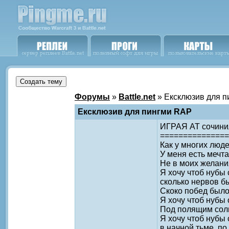
Форумы
»
Battle.net
» Ексклюзив для 
Ексклюзив для пингми RAP
ИГРАЯ АТ сочинил
===============
Как у многих люд
У меня есть мечта
Не в моих желания
Я хочу чтоб нубы
сколько нервов б
Скоко побед было
Я хочу чтоб нубы
Под полящим сол
Я хочу чтоб нубы
в начной тьме, по