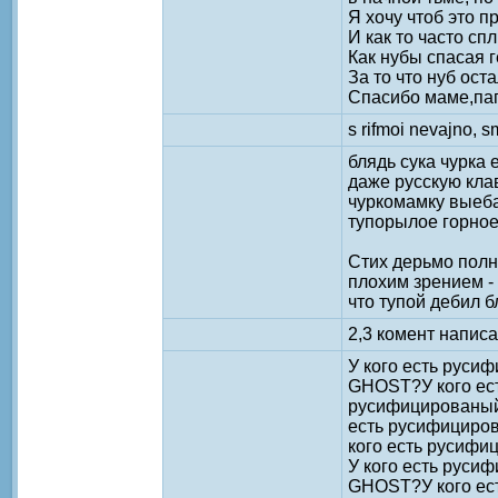
Я хочу чтоб это п
И как то часто сп
Как нубы спасая 
За то что нуб ост
Спасибо маме,папе
s rifmoi nevajno, s
блядь сука чурка
даже русскую кла
чуркомамку выеба
тупорылое горное 
Стих дерьмо полн
плохим зрением -
что тупой дебил б
2,3 комент напис
У кого есть рус
GHOST?У кого ес
русифицированый
есть русифициро
кого есть русиф
У кого есть рус
GHOST?У кого ес