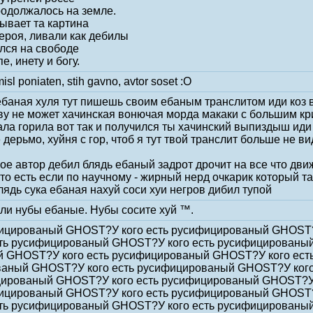
родолжалось на земле.
лывает та картина
героя, ливали как дебилы
ался на свободе
, инету и богу.
misl poniaten, stih gavno, avtor soset :O
 ебаная хуля тут пишешь своим ебаным транслитом иди коз 
ву не может хачинская вонючая морда макаки с большим кр
ла горила вот так и получился ты хачинский выпиздыш иди 
дерьмо, хуйня с гор, чтоб я тут твой транслит больше не ви
ое автор дебил блядь ебаный задрот дрочит на все что дви
 то есть если по научному - жирный нерд очкарик который т
лядь сука ебаная нахуй соси хуи негров дибил тупой
али нубы ебаные. Нубы сосите хуй ™.
ифицированый GHOST?У кого есть русифицированый GHOST
ть русифицированый GHOST?У кого есть русифицированый
 GHOST?У кого есть русифицированый GHOST?У кого ест
ваный GHOST?У кого есть русифицированый GHOST?У ког
ицированый GHOST?У кого есть русифицированый GHOST?
ифицированый GHOST?У кого есть русифицированый GHOST
ть русифицированый GHOST?У кого есть русифицированый