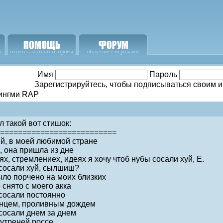
Имя
Пароль
Зарегистрируйтесь, чтобы подписываться своим 
пингми RAP
 такой вот стишок:
==========================
ей, в моей любимой стране
, она пришла из дне
х, стремлениех, идеях я хочу чтоб нубы сосали хуй, Е.
 сосали хуй, сылшиш?
ыло порчено на моих близких
 снято с моего акка
 сосали постоянно
нцем, проливным дождем
 сосали днем за днем
 утреней россе