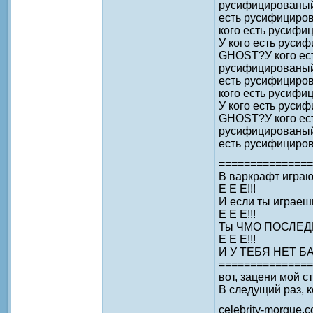
русифицированый
есть русифициро
кого есть русиф
У кого есть рус
GHOST?У кого ес
русифицированый
есть русифициро
кого есть русиф
У кого есть рус
GHOST?У кого ес
русифицированый
есть русифициро
===============
В варкрафт играю
Е Е Е!!!
И если ты играеш
Е Е Е!!!
Ты ЧМО ПОСЛЕД
Е Е Е!!!
И У ТЕБЯ НЕТ Б
===============
вот, зацени мой 
В следущий раз, к
celebrity-morgue.c