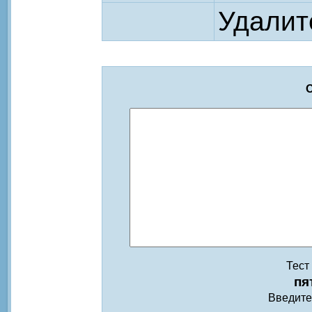
Удалит
О
Тест
пя
Введите