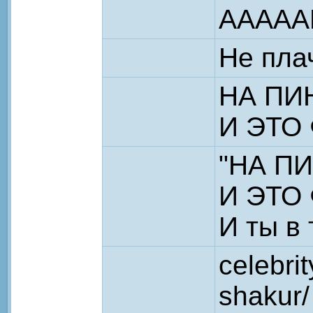
АААААР
Не пла
НА ПИ
И ЭТО ФА
"НА П
И ЭТО ФА
И ты в 
celebri
shakur/