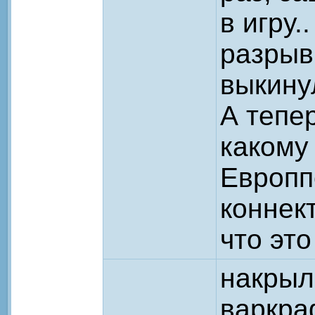
в игру.
разрыв
выкину
А тепер
какому 
Европп
коннект
что эт
накрыл
варкра