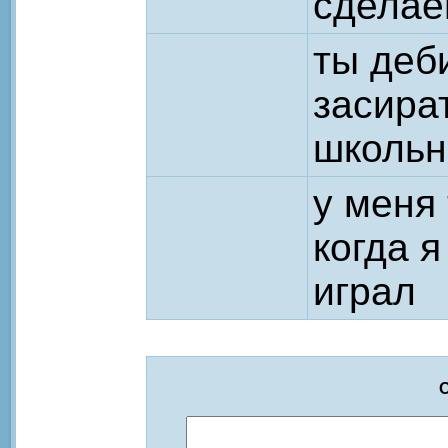
сделае
ты деб
засира
школьн
у меня
когда 
играл
О