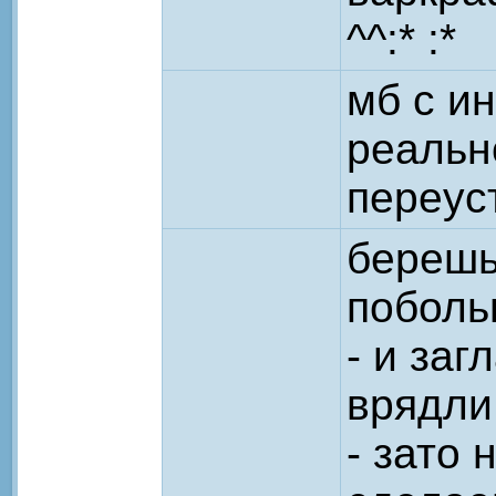
^^:* :*
мб с и
реальн
переус
берешь
поболь
- и за
врядли
- зато 