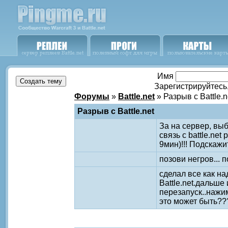
Имя
Зарегистрируйтесь
Форумы
»
Battle.net
» Разрыв с Battle.n
Разрыв с Battle.net
За на сервер, выб
связь с battle.net
9мин)!!! Подскажите
позови негров... п
сделал все как н
Battle.net.дальше
перезапуск..нажи
это может быть??