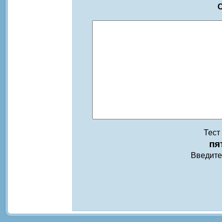
О
Тест
пя
Введите