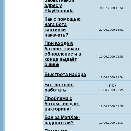
Забыл какой
адрес у
11.07.2009 13:56
PlayGrounda
Как с помощью
нага бота
картинки
22.06.2009 16:52
накачать?
При входё в
батлнет качает
обновление и в
19.06.2009 22:53
конце выдаёт
ошибк
Быстрота набора
17.06.2009 21:54
Бот не хочет
Trik7
работать
13.06.2009 23:28
Проблема с
ботом - не дает
12.06.2009 07:38
викторину!
Бан за МапХак-
надолго ли?
10.06.2009 21:37