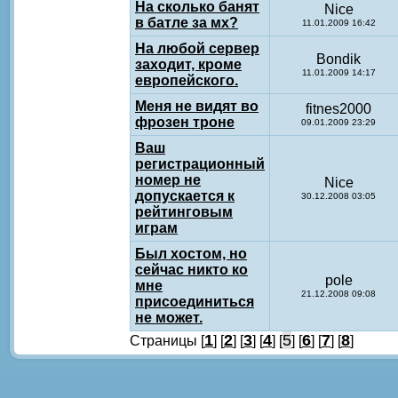
На сколько банят
Nice
в батле за мх?
11.01.2009 16:42
На любой сервер
Bondik
заходит, кроме
11.01.2009 14:17
европейского.
Меня не видят во
fitnes2000
фрозен троне
09.01.2009 23:29
Ваш
регистрационный
номер не
Nice
допускается к
30.12.2008 03:05
рейтинговым
играм
Был хостом, но
сейчас никто ко
pole
мне
21.12.2008 09:08
присоединиться
не может.
1
2
3
4
5
6
7
8
Страницы [
] [
] [
] [
] [
] [
] [
] [
]