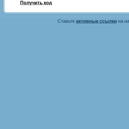
Получить код
Ставьте
активные ссылки
на на