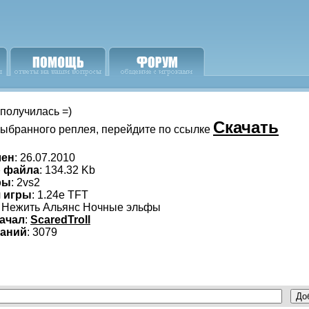
получилась =)
Скачать
выбранного реплея, перейдите по ссылке
лен
: 26.07.2010
 файла
: 134.32 Kb
ры
: 2vs2
 игры
: 1.24e TFT
: Нежить Альянс Ночные эльфы
качал
:
ScaredTroll
ваний
: 3079