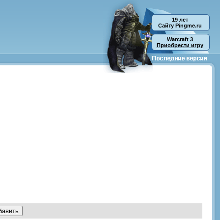
19 лет
Cайту Pingme.ru
Warcraft 3
Приобрести игру